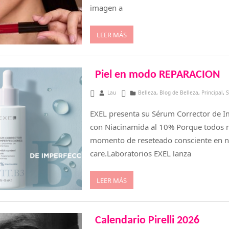
imagen a
LEER MÁS
Piel en modo REPARACION
agosto 11, 2025
Lau
Belleza
,
Blog de Belleza
,
Principal
,
S
EXEL presenta su Sérum Corrector de I
con Niacinamida al 10% Porque todos 
momento de reseteado consciente en n
care.Laboratorios EXEL lanza
LEER MÁS
Calendario Pirelli 2026