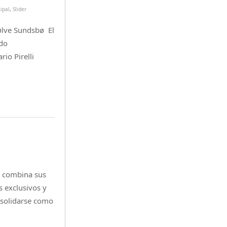
cipal
,
Slider
ølve Sundsbø El
ido
rio Pirelli
e combina sus
s exclusivos y
nsolidarse como