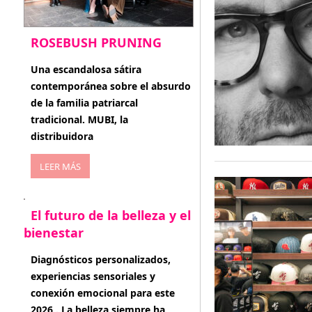
ROSEBUSH PRUNING
enero 20, 2026
Una escandalosa sátira
contemporánea sobre el absurdo
de la familia patriarcal
tradicional. MUBI, la
distribuidora
LEER MÁS
El futuro de la belleza y el
bienestar
enero 15, 2026
Diagnósticos personalizados,
experiencias sensoriales y
conexión emocional para este
2026 . La belleza siempre ha