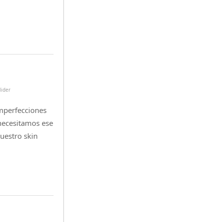
lider
mperfecciones
necesitamos ese
uestro skin