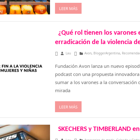
LEER MÁS
¿Qué rol tienen los varones 
erradicación de la violencia 
abril 30, 2025
Lau
Avon
,
BloggerArgentina
,
Recomenda
Fundación Avon lanza un nuevo episod
podcast con una propuesta innovadora 
sumar a los varones a la conversación
mirada
LEER MÁS
SKECHERS y TIMBERLAND en 