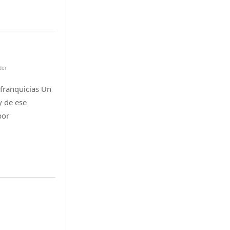
der
 franquicias Un
y de ese
por