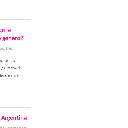
en la
de género?
dos
,
Slider
io de su
y necesaria:
 desde una
Argentina