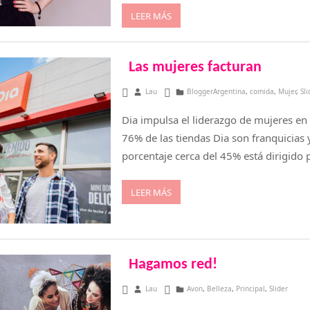
LEER MÁS
Las mujeres facturan
febrero 28, 2025
Lau
BloggerArgentina
,
comida
,
Mujer
,
Sli
Dia impulsa el liderazgo de mujeres en
76% de las tiendas Dia son franquicias 
porcentaje cerca del 45% está dirigido 
LEER MÁS
Hagamos red!
febrero 17, 2025
Lau
Avon
,
Belleza
,
Principal
,
Slider