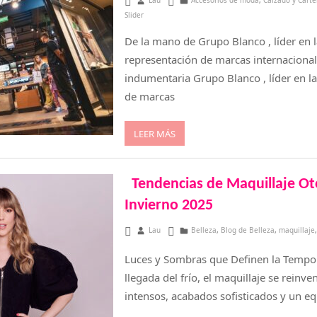
abril 28, 2025
Lau
Accesorios de moda
,
Calzado y Carte
Slider
De la mano de Grupo Blanco , líder en 
representación de marcas internacional
indumentaria Grupo Blanco , líder en l
de marcas
LEER MÁS
Tendencias de Maquillaje O
Invierno 2025
marzo 20, 2025
Lau
Belleza
,
Blog de Belleza
,
maquillaje
Luces y Sombras que Definen la Tempo
llegada del frío, el maquillaje se reinv
intensos, acabados sofisticados y un equ