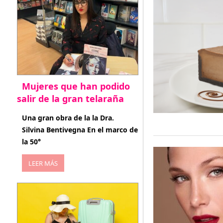
Mujeres que han podido
salir de la gran telaraña
abril 29, 2026
Una gran obra de la la Dra.
Silvina Bentivegna En el marco de
la 50°
LEER MÁS