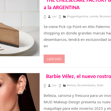
THE CHEESECAKE FACTORY B
a la ARGENTINA
agosto 29, 2025
Lau
BloggerArgentina
,
comida
,
Recomen
Se viene Pick Up Point en Alto Palermo
shopping en donde grandes marcas ha
desembarcos, tendrá en exclusividad la
en
LEER MÁS
Barbie Vélez, el nuevo rost
agosto 11, 2025
Lau
Belleza
,
Recomendados
,
Slider
Belleza, carisma y frescura para un inv
MUD Makeup Design presenta su nueva
maquillaje para este invierno 2025 y e