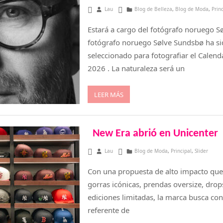
junio 17, 2025
Lau
Blog de Belleza
,
Blog de Moda
,
Prin
Estará a cargo del fotógrafo noruego S
fotógrafo noruego Sølve Sundsbø ha s
seleccionado para fotografiar el Calenda
2026 . La naturaleza será un
LEER MÁS
New Era abrió en Unicenter
junio 6, 2025
Lau
Blog de Moda
,
Principal
,
Slider
Con una propuesta de alto impacto qu
gorras icónicas, prendas oversize, drop
ediciones limitadas, la marca busca co
referente de