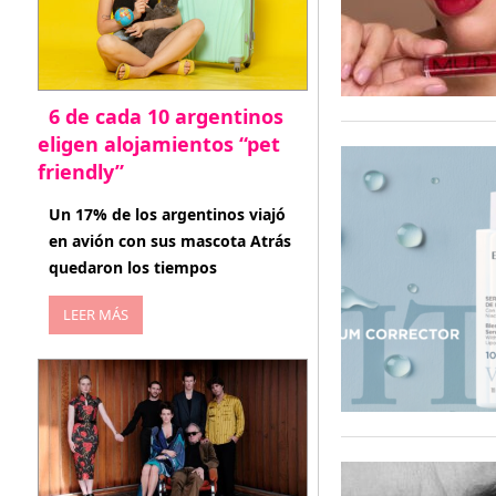
6 de cada 10 argentinos
eligen alojamientos “pet
friendly”
abril 27, 2026
Un 17% de los argentinos viajó
en avión con sus mascota Atrás
quedaron los tiempos
LEER MÁS