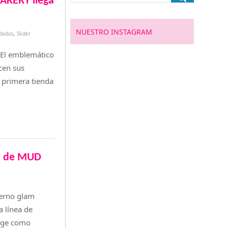
AKERY llega
NUESTRO INSTAGRAM
dados
,
Slider
 El emblemático
cen sus
 primera tienda
ro de MUD
ierno glam
 línea de
lige como