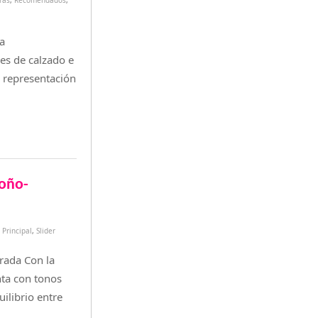
ras
,
Recomendados
,
la
es de calzado e
a representación
toño-
,
Principal
,
Slider
rada Con la
enta con tonos
ilibrio entre