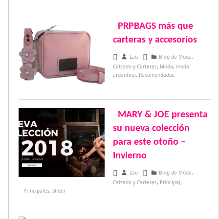
PRPBAGS más que
carteras y accesorios
septiembre 27, 2018
Lau
Blog de Moda
,
Calzado y Carteras
,
Moda
,
moda
argentina
,
Recomendados
MARY & JOE presenta
su nueva colección
para este otoño –
Invierno
mayo 14, 2018
Lau
Blog de Moda
,
Calzado y Carteras
,
Principal
,
Principales
,
Slider