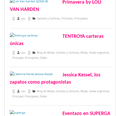
Primavera by LOLI
VAN HARDEN
agosto 22, 2017
Lau
Calzado y Carteras
,
Principal
,
Principales
TENTROYA carteras
únicas
mayo 16, 2017
Lau
Blog de Moda
,
Calzado y Carteras
,
Moda
,
moda argentina
,
Principal
,
Principales
,
Slider
Jessica Kessel, los
zapatos como protagonistas
mayo 14, 2017
Lau
Blog de Moda
,
Calzado y Carteras
,
Moda
,
moda argentina
,
Principal
,
Principales
,
Slider
Eventazo en SUPERGA