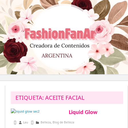
Saltar
al
contenido
ETIQUETA:
ACEITE FACIAL
Liquid Glow
junio 13, 2015
Lau
Belleza
,
Blog de Belleza