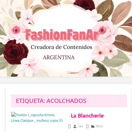
Saltar
al
contenido
ETIQUETA:
ACOLCHADOS
La Blancherie
abril 22, 2015
Lau
Deco