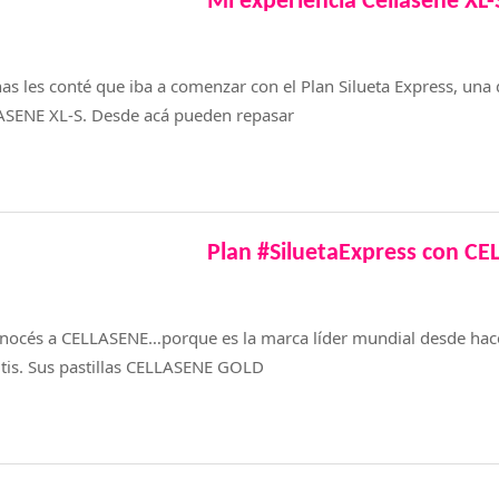
Mi experiencia Cellasene XL-
s les conté que iba a comenzar con el Plan Silueta Express, una 
ASENE XL-S. Desde acá pueden repasar
Plan #SiluetaExpress con C
nocés a CELLASENE…porque es la marca líder mundial desde hace
litis. Sus pastillas CELLASENE GOLD