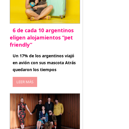
6 de cada 10 argentinos
eligen alojamientos “pet
friendly”
abril 27, 2026
Un 17% de los argentinos viajó
en avión con sus mascota Atrás
quedaron los tiempos
LEER MÁS