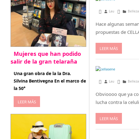
octubre 1, 2014
Lau
Belleza
Hace algunas semana
propuestas de CELL
LEER MÁS
Mujeres que han podido
salir de la gran telaraña
abril 29, 2026
Una gran obra de la la Dra.
Silvina Bentivegna En el marco de
agosto 27, 2014
Lau
Belleza
la 50°
Obvioooo que ya co
LEER MÁS
lucha contra la celu
LEER MÁS