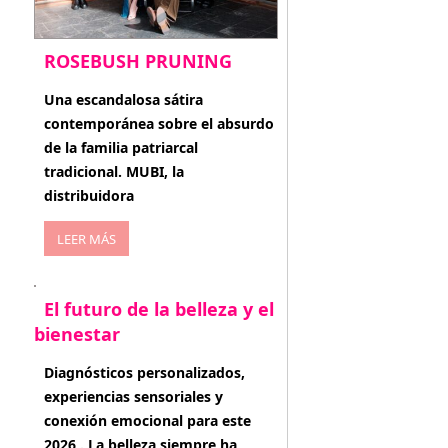
ROSEBUSH PRUNING
enero 20, 2026
Una escandalosa sátira
contemporánea sobre el absurdo
de la familia patriarcal
tradicional. MUBI, la
distribuidora
LEER MÁS
El futuro de la belleza y el
bienestar
enero 15, 2026
Diagnósticos personalizados,
experiencias sensoriales y
conexión emocional para este
2026 . La belleza siempre ha