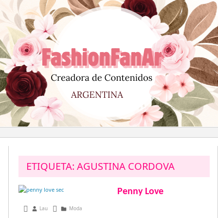
Saltar
al
contenido
ETIQUETA:
AGUSTINA CORDOVA
Penny Love
junio 28, 2013
Lau
Moda