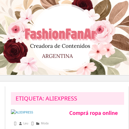
Saltar
al
contenido
ETIQUETA:
ALIEXPRESS
Comprá ropa online
mayo 4, 2014
Lau
Moda