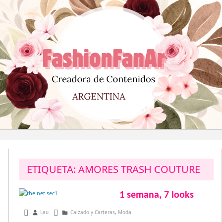
Saltar
al
contenido
ETIQUETA:
AMORES TRASH COUTURE
1 semana, 7 looks
julio 22, 2013
Lau
Calzado y Carteras
,
Moda