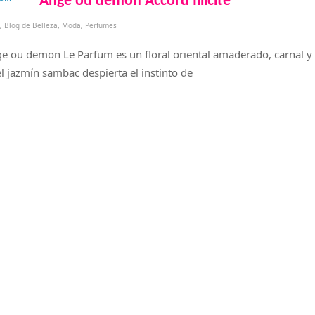
Ange ou demon Accord Illicite
,
Blog de Belleza
,
Moda
,
Perfumes
ou demon Le Parfum es un floral oriental amaderado, carnal y 
l jazmín sambac despierta el instinto de