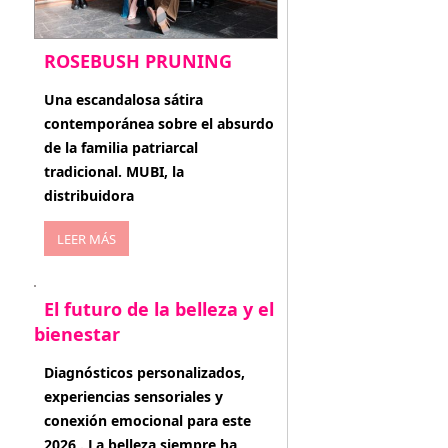
ROSEBUSH PRUNING
enero 20, 2026
Una escandalosa sátira
contemporánea sobre el absurdo
de la familia patriarcal
tradicional. MUBI, la
distribuidora
LEER MÁS
El futuro de la belleza y el
bienestar
enero 15, 2026
Diagnósticos personalizados,
experiencias sensoriales y
conexión emocional para este
2026 . La belleza siempre ha