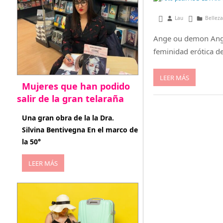
junio 27, 2015
Lau
Belleza
Ange ou demon Ange 
feminidad erótica de
LEER MÁS
Mujeres que han podido
salir de la gran telaraña
abril 29, 2026
Una gran obra de la la Dra.
Silvina Bentivegna En el marco de
la 50°
LEER MÁS