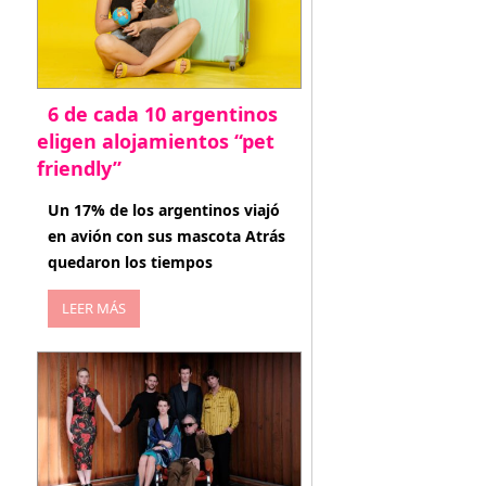
6 de cada 10 argentinos
eligen alojamientos “pet
friendly”
abril 27, 2026
Un 17% de los argentinos viajó
en avión con sus mascota Atrás
quedaron los tiempos
LEER MÁS