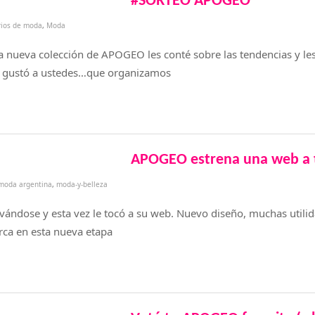
#SORTEO APOGEO
rios de moda
,
Moda
a nueva colección de APOGEO les conté sobre las tendencias y le
s gustó a ustedes…que organizamos
APOGEO estrena una web a 
moda argentina
,
moda-y-belleza
ndose y esta vez le tocó a su web. Nuevo diseño, muchas utilida
ca en esta nueva etapa