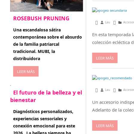
ROSEBUSH PRUNING
marzo 28, 2013
Lau
Acceso
enero 20, 2026
Una escandalosa sátira
En esta temporada la
contemporánea sobre el absurdo
colección ecléctica 
de la familia patriarcal
tradicional. MUBI, la
LEER MÁS
distribuidora
LEER MÁS
febrero 14, 2013
Lau
Acceso
El futuro de la belleza y el
bienestar
Un accesorio indisp
Adelanto de la col
enero 15, 2026
Diagnósticos personalizados,
experiencias sensoriales y
LEER MÁS
conexión emocional para este
2026 . La belleza siempre ha