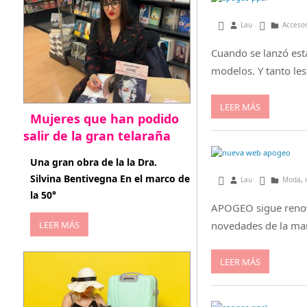
mayo 1, 2015
Lau
Acceso
Cuando se lanzó est
modelos. Y tanto le
LEER MÁS
Mujeres que han podido
salir de la gran telaraña
abril 29, 2026
Una gran obra de la la Dra.
Silvina Bentivegna En el marco de
noviembre 11, 2014
Lau
Moda
,
la 50°
APOGEO sigue renová
LEER MÁS
novedades de la mar
LEER MÁS