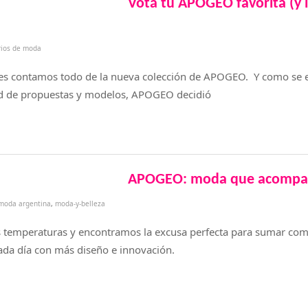
Votá tu APOGEO favorita (y l
rios de moda
les contamos todo de la nueva colección de APOGEO. Y como se
ad de propuestas y modelos, APOGEO decidió
APOGEO: moda que acompaña
moda argentina
,
moda-y-belleza
s temperaturas y encontramos la excusa perfecta para sumar co
ada día con más diseño e innovación.