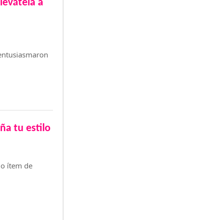
levátela a
 entusiasmaron
 tu estilo
mo ítem de