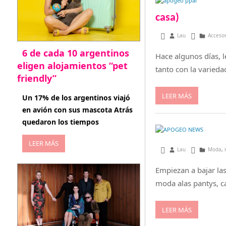
casa)
abril 24, 2014
Lau
Acceso
6 de cada 10 argentinos
Hace algunos días, 
eligen alojamientos “pet
tanto con la varied
friendly”
abril 27, 2026
LEER MÁS
Un 17% de los argentinos viajó
en avión con sus mascota Atrás
quedaron los tiempos
LEER MÁS
marzo 27, 2014
Lau
Moda
,
Empiezan a bajar la
moda alas pantys, c
LEER MÁS