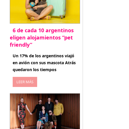
6 de cada 10 argentinos
eligen alojamientos “pet
friendly”
abril 27, 2026
Un 17% de los argentinos viajó
en avión con sus mascota Atrás
quedaron los tiempos
LEER MÁS