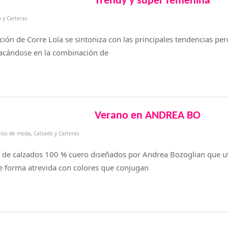
Trendy y súper femenina
 y Carteras
cción de Corre Lola se sintoniza con las principales tendencias per
stacándose en la combinación de
Verano en ANDREA BO
rios de moda
,
Calzado y Carteras
 de calzados 100 % cuero diseñados por Andrea Bozoglian que ut
e forma atrevida con colores que conjugan