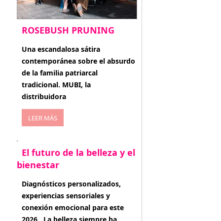
ROSEBUSH PRUNING
enero 20, 2026
Una escandalosa sátira
contemporánea sobre el absurdo
de la familia patriarcal
tradicional. MUBI, la
distribuidora
LEER MÁS
El futuro de la belleza y el
bienestar
enero 15, 2026
Diagnósticos personalizados,
experiencias sensoriales y
conexión emocional para este
2026 . La belleza siempre ha