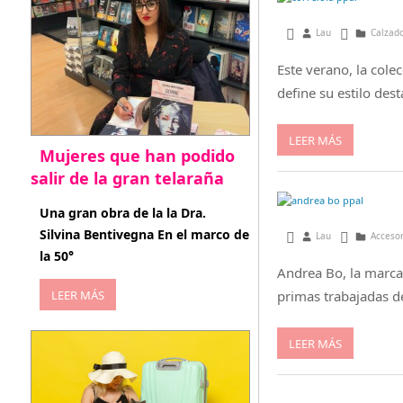
octubre 7, 2014
Lau
Calzado
Este verano, la cole
define su estilo de
LEER MÁS
Mujeres que han podido
salir de la gran telaraña
abril 29, 2026
Una gran obra de la la Dra.
Silvina Bentivegna En el marco de
agosto 25, 2014
Lau
Acceso
la 50°
Andrea Bo, la marca
LEER MÁS
primas trabajadas d
LEER MÁS