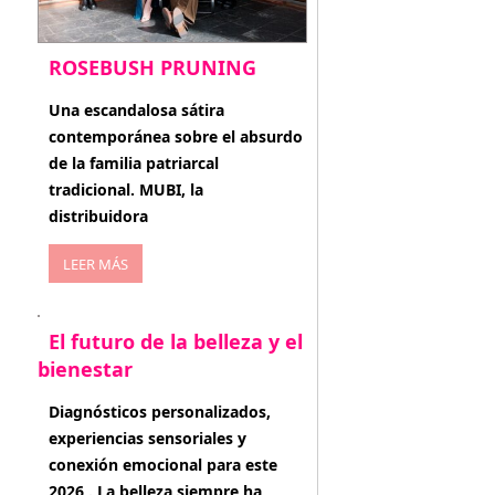
ROSEBUSH PRUNING
enero 20, 2026
Una escandalosa sátira
contemporánea sobre el absurdo
de la familia patriarcal
tradicional. MUBI, la
distribuidora
LEER MÁS
El futuro de la belleza y el
bienestar
enero 15, 2026
Diagnósticos personalizados,
experiencias sensoriales y
conexión emocional para este
2026 . La belleza siempre ha