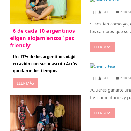
julio 24, 2013
Lau
Belleza
Si sos fan como yo,
6 de cada 10 argentinos
los cambios que se 
eligen alojamientos “pet
friendly”
LEER MÁS
abril 27, 2026
Un 17% de los argentinos viajó
en avión con sus mascota Atrás
quedaron los tiempos
junio 21, 2013
Lau
Belleza
LEER MÁS
¿Querés ganarte una 
tus comentarios y pa
LEER MÁS