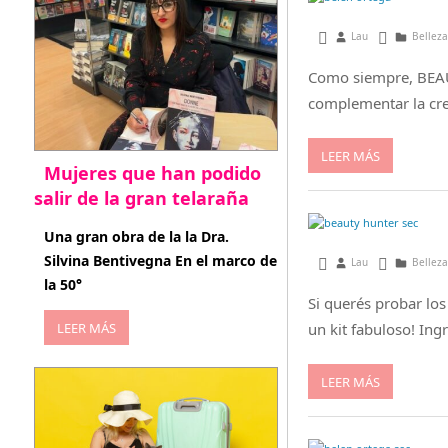
marzo 27, 2014
Lau
Belleza
Como siempre, BEAUT
complementar la crea
LEER MÁS
Mujeres que han podido
salir de la gran telaraña
abril 29, 2026
Una gran obra de la la Dra.
Silvina Bentivegna En el marco de
octubre 31, 2013
Lau
Belleza
la 50°
Si querés probar los
LEER MÁS
un kit fabuloso! In
LEER MÁS