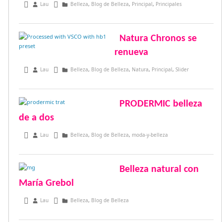
junio 2, 2017
Lau
Belleza
,
Blog de Belleza
,
Principal
,
Principales
Natura Chronos se
renueva
abril 16, 2017
Lau
Belleza
,
Blog de Belleza
,
Natura
,
Principal
,
Slider
PRODERMIC belleza
de a dos
enero 20, 2017
Lau
Belleza
,
Blog de Belleza
,
moda-y-belleza
Belleza natural con
María Grebol
diciembre 23, 2016
Lau
Belleza
,
Blog de Belleza