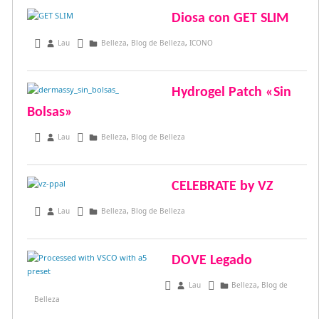
Diosa con GET SLIM
diciembre 9, 2016
Lau
Belleza
,
Blog de Belleza
,
ICONO
Hydrogel Patch «Sin
Bolsas»
diciembre 4, 2016
Lau
Belleza
,
Blog de Belleza
CELEBRATE by VZ
diciembre 2, 2016
Lau
Belleza
,
Blog de Belleza
DOVE Legado
noviembre 21, 2016
Lau
Belleza
,
Blog de
Belleza