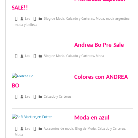
SALE!!
julio 28, 2015
Lau
Blog de Moda
,
Calzado y Carteras
,
Moda
,
moda argentina
,
moda-y-belleza
Andrea Bo Pre-Sale
julio 7, 2015
Lau
Blog de Moda
,
Calzado y Carteras
,
Moda
Colores con ANDREA
BO
junio 9, 2015
Lau
Calzado y Carteras
Moda en azul
junio 7, 2015
Lau
Accesorios de moda
,
Blog de Moda
,
Calzado y Carteras
,
Moda