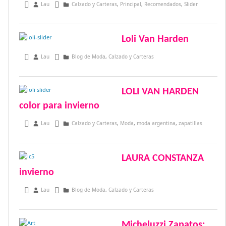
marzo 26, 2017
Lau
Calzado y Carteras
,
Principal
,
Recomendados
,
Slider
Loli Van Harden
septiembre 13, 2016
Lau
Blog de Moda
,
Calzado y Carteras
LOLI VAN HARDEN
color para invierno
marzo 4, 2016
Lau
Calzado y Carteras
,
Moda
,
moda argentina
,
zapatillas
LAURA CONSTANZA
invierno
julio 29, 2015
Lau
Blog de Moda
,
Calzado y Carteras
Micheluzzi Zapatos: