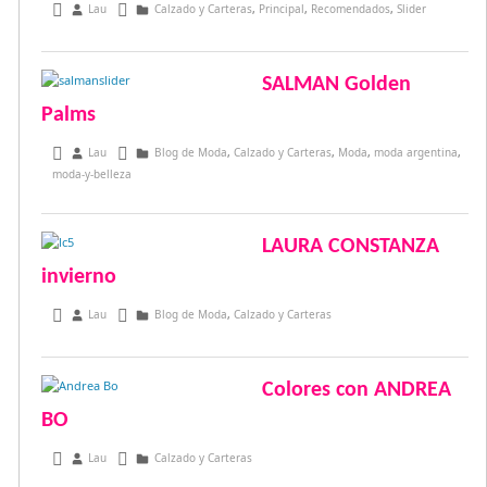
marzo 26, 2017
Lau
Calzado y Carteras
,
Principal
,
Recomendados
,
Slider
SALMAN Golden
Palms
agosto 18, 2015
Lau
Blog de Moda
,
Calzado y Carteras
,
Moda
,
moda argentina
,
moda-y-belleza
LAURA CONSTANZA
invierno
julio 29, 2015
Lau
Blog de Moda
,
Calzado y Carteras
Colores con ANDREA
BO
junio 9, 2015
Lau
Calzado y Carteras