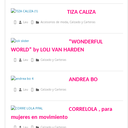
TIZA CALIZA
marzo 9, 2015
Lau
Accesorios de moda
,
Calzado y Carteras
“WONDERFUL
WORLD” by LOLI VAN HARDEN
marzo 3, 2015
Lau
Calzado y Carteras
ANDREA BO
abril 22, 2014
Lau
Calzado y Carteras
CORRELOLA , para
mujeres en movimiento
marzo 12, 2014
Lau
Calzado y Carteras