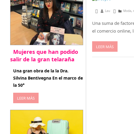
agosto 23, 2014
Lau
Moda
,
Una suma de factores
el comercio online,
LEER MÁS
Mujeres que han podido
salir de la gran telaraña
abril 29, 2026
Una gran obra de la la Dra.
Silvina Bentivegna En el marco de
la 50°
LEER MÁS