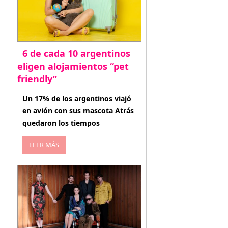
6 de cada 10 argentinos
eligen alojamientos “pet
friendly”
abril 27, 2026
Un 17% de los argentinos viajó
en avión con sus mascota Atrás
quedaron los tiempos
LEER MÁS