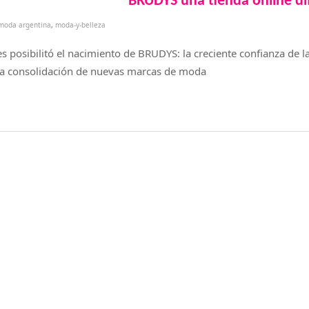
BRUDYS una tienda online d
moda argentina
,
moda-y-belleza
 posibilitó el nacimiento de BRUDYS: la creciente confianza de l
 la consolidación de nuevas marcas de moda