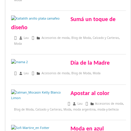
Moda
Sumá un toque de
diseño
noviembre 29, 2015
Lau
Accesorios de moda
,
Blog de Moda
,
Calzado y Carteras
,
Moda
Día de la Madre
octubre 14, 2015
Lau
Accesorios de moda
,
Blog de Moda
,
Moda
Apostar al color
octubre 1, 2015
Lau
Accesorios de moda
,
Blog de Moda
,
Calzado y Carteras
,
Moda
,
moda argentina
,
moda-y-belleza
Moda en azul