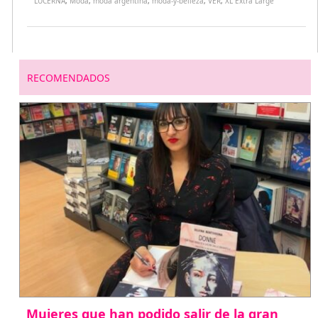
LUCERNA
,
Moda
,
moda argentina
,
moda-y-belleza
,
VER
,
XL Extra Large
RECOMENDADOS
Mujeres que han podido salir de la gran