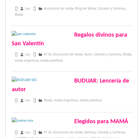
junio 7, 2015
Lau
Accesorios de moda
,
Blog de Moda
,
Calzado y Carteras
,
Moda
Regalos divinos para
San Valentín
febrero 2, 2015
Lau
47 St
,
Accesorios de moda
,
Avon
,
Calzado y Carteras
,
Moda
,
moda argentina
,
moda-y-belleza
BUDUAR: Lencería de
autor
noviembre 24, 2014
Lau
Moda
,
moda argentina
,
moda-y-belleza
Elegidos para MAMÁ
octubre 13, 2014
Lau
47 St
,
Accesorios de moda
,
Belleza
,
Calzado y Carteras
,