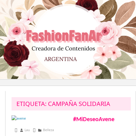
Saltar
al
contenido
ETIQUETA:
CAMPAÑA SOLIDARIA
#MiDeseoAvene
marzo 6, 2015
Lau
Belleza