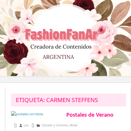
Saltar
al
contenido
ETIQUETA:
CARMEN STEFFENS
Postales de Verano
agosto 5, 2013
Lau
Calzado y Carteras
,
Moda