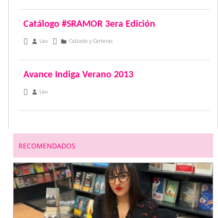
Catálogo #SRAMOR 3era Edición
diciembre 13, 2012
Lau
Calzado y Carteras
Avance Indiga Verano 2013
noviembre 11, 2012
Lau
RECOMENDADOS