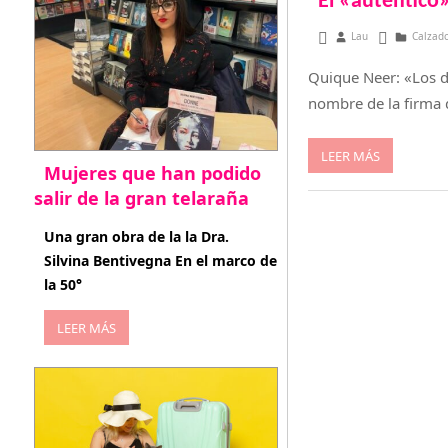
El «auténtico
diciembre 14, 2012
Lau
Calzado
Quique Neer: «Los d
nombre de la firma 
LEER MÁS
Mujeres que han podido
salir de la gran telaraña
abril 29, 2026
Una gran obra de la la Dra.
Silvina Bentivegna En el marco de
la 50°
LEER MÁS