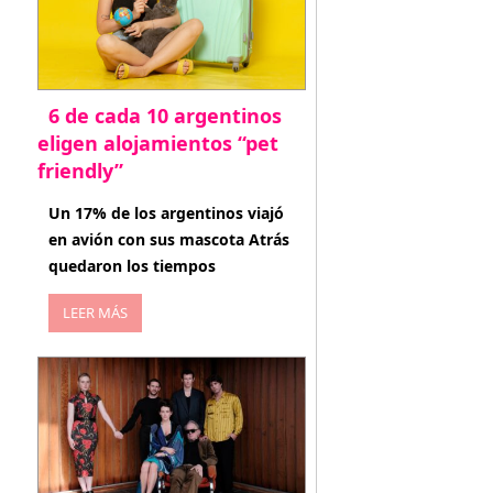
6 de cada 10 argentinos
eligen alojamientos “pet
friendly”
abril 27, 2026
Un 17% de los argentinos viajó
en avión con sus mascota Atrás
quedaron los tiempos
LEER MÁS