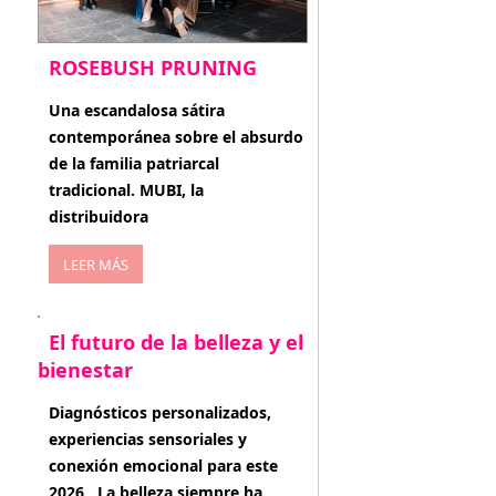
ROSEBUSH PRUNING
enero 20, 2026
Una escandalosa sátira
contemporánea sobre el absurdo
de la familia patriarcal
tradicional. MUBI, la
distribuidora
LEER MÁS
El futuro de la belleza y el
bienestar
enero 15, 2026
Diagnósticos personalizados,
experiencias sensoriales y
conexión emocional para este
2026 . La belleza siempre ha