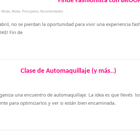
Finde Fashionista con BROO
e Moda
,
Moda
,
Principales
,
Recomendados
abril, no se pierdan la oportunidad para vivir una experiencia fash
KE! Fin de
Clase de Automaquillaje (y más..)
niza una encuentro de automaquillaje. La idea es que llevés lo
nte para optimizarlos y ver si están bien encaminada.