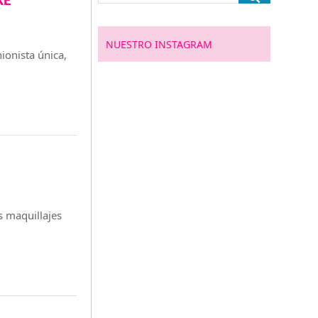
KE
NUESTRO INSTAGRAM
ionista única,
s maquillajes