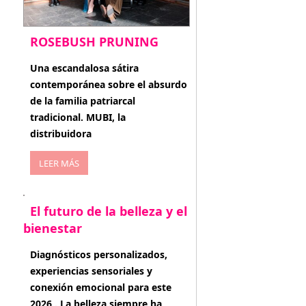
ROSEBUSH PRUNING
enero 20, 2026
Una escandalosa sátira
contemporánea sobre el absurdo
de la familia patriarcal
tradicional. MUBI, la
distribuidora
LEER MÁS
El futuro de la belleza y el
bienestar
enero 15, 2026
Diagnósticos personalizados,
experiencias sensoriales y
conexión emocional para este
2026 . La belleza siempre ha