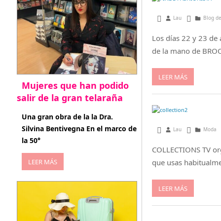
marzo 20, 2017
Lau
Blog d
Los días 22 y 23 de 
de la mano de BROO
LEER MÁS
Mujeres que han podido
salir de la gran telaraña
abril 29, 2026
Una gran obra de la la Dra.
Silvina Bentivegna En el marco de
julio 31, 2013
Lau
Moda
la 50°
COLLECTIONS TV orga
LEER MÁS
que usas habitualme
LEER MÁS