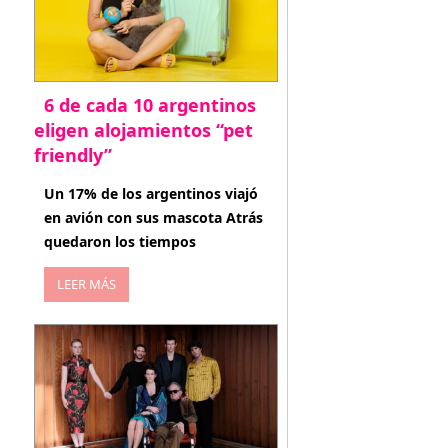
6 de cada 10 argentinos
eligen alojamientos “pet
friendly”
abril 27, 2026
Un 17% de los argentinos viajó
en avión con sus mascota Atrás
quedaron los tiempos
LEER MÁS