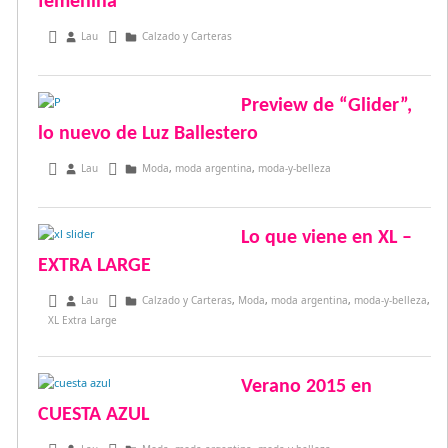
femenina
octubre 7, 2014
Lau
Calzado y Carteras
Preview de “Glider”,
lo nuevo de Luz Ballestero
septiembre 24, 2014
Lau
Moda
,
moda argentina
,
moda-y-belleza
Lo que viene en XL –
EXTRA LARGE
julio 26, 2014
Lau
Calzado y Carteras
,
Moda
,
moda argentina
,
moda-y-belleza
,
XL Extra Large
Verano 2015 en
CUESTA AZUL