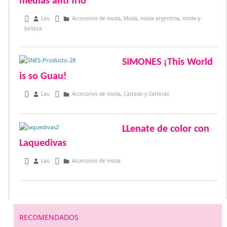
medias anti frío
junio 3, 2015
Lau
Accesorios de moda
,
Moda
,
moda argentina
,
moda-y-
belleza
SIMONES ¡This World
is so Guau!
junio 1, 2015
Lau
Accesorios de moda
,
Calzado y Carteras
LLenate de color con
Laquedivas
noviembre 6, 2013
Lau
Accesorios de moda
RECOMENDADOS