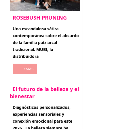
ROSEBUSH PRUNING
enero 20, 2026
Una escandalosa sátira
contemporánea sobre el absurdo
de la familia patriarcal
tradicional. MUBI, la
distribuidora
LEER MÁS
El futuro de la belleza y el
bienestar
enero 15, 2026
Diagnósticos personalizados,
experiencias sensoriales y
conexión emocional para este
2026 . La belleza siempre ha