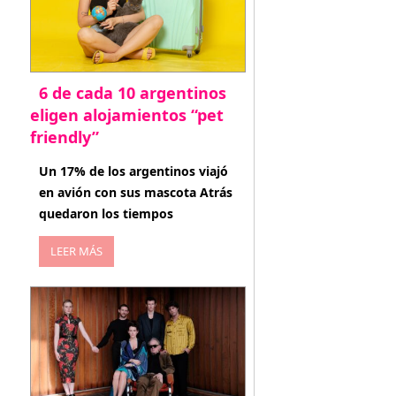
6 de cada 10 argentinos
eligen alojamientos “pet
friendly”
abril 27, 2026
Un 17% de los argentinos viajó
en avión con sus mascota Atrás
quedaron los tiempos
LEER MÁS