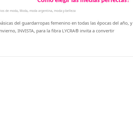
Cómo elegir las medias perfectas?
rios de moda
,
Moda
,
moda argentina
,
moda-y-belleza
sicas del guardarropas femenino en todas las épocas del año, y 
ierno, INVISTA, para la fibra LYCRA® invita a convertir