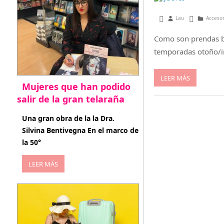
agosto 17, 2014
Lau
Acceso
Como son prendas bá
temporadas otoño/inv
LEER MÁS
Mujeres que han podido
salir de la gran telaraña
abril 29, 2026
Una gran obra de la la Dra.
Silvina Bentivegna En el marco de
la 50°
LEER MÁS