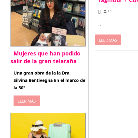
Yagmour + Co
diciembre 17, 2012
Lau
.
LEER MÁS
Mujeres que han podido
salir de la gran telaraña
abril 29, 2026
Una gran obra de la la Dra.
Silvina Bentivegna En el marco de
la 50°
LEER MÁS