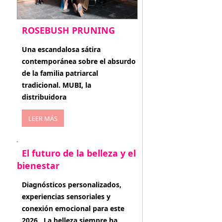
ROSEBUSH PRUNING
enero 20, 2026
Una escandalosa sátira
contemporánea sobre el absurdo
de la familia patriarcal
tradicional. MUBI, la
distribuidora
LEER MÁS
El futuro de la belleza y el
bienestar
enero 15, 2026
Diagnósticos personalizados,
experiencias sensoriales y
conexión emocional para este
2026 . La belleza siempre ha