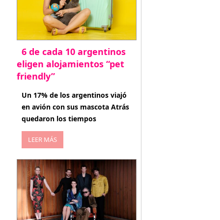
6 de cada 10 argentinos
eligen alojamientos “pet
friendly”
abril 27, 2026
Un 17% de los argentinos viajó
en avión con sus mascota Atrás
quedaron los tiempos
LEER MÁS