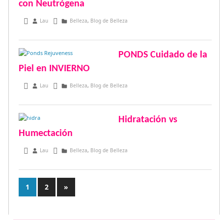
con Neutrógena
diciembre 23, 2016
Lau
Belleza
,
Blog de Belleza
PONDS Cuidado de la
Piel en INVIERNO
mayo 28, 2016
Lau
Belleza
,
Blog de Belleza
Hidratación vs
Humectación
abril 15, 2016
Lau
Belleza
,
Blog de Belleza
1
2
Entradas
»
Paginación
siguientes
de