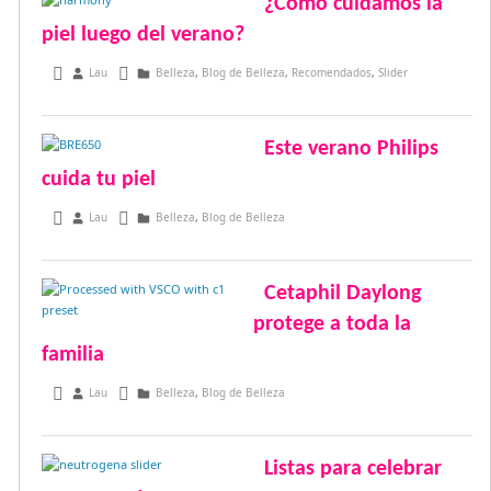
¿Cómo cuidamos la
piel luego del verano?
abril 10, 2017
Lau
Belleza
,
Blog de Belleza
,
Recomendados
,
Slider
Este verano Philips
cuida tu piel
diciembre 27, 2016
Lau
Belleza
,
Blog de Belleza
Cetaphil Daylong
protege a toda la
familia
diciembre 24, 2016
Lau
Belleza
,
Blog de Belleza
Listas para celebrar