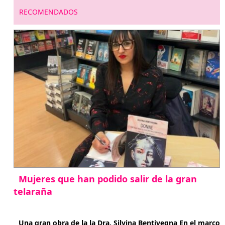
entradas
RECOMENDADOS
Mujeres que han podido salir de la gran
telaraña
abril 29, 2026
Una gran obra de la la Dra. Silvina Bentivegna En el marco