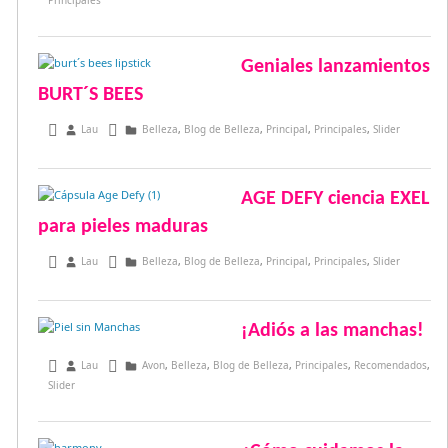
Principales
Geniales lanzamientos
BURT´S BEES
junio 28, 2017
Lau
Belleza
,
Blog de Belleza
,
Principal
,
Principales
,
Slider
AGE DEFY ciencia EXEL
para pieles maduras
mayo 15, 2017
Lau
Belleza
,
Blog de Belleza
,
Principal
,
Principales
,
Slider
¡Adiós a las manchas!
abril 24, 2017
Lau
Avon
,
Belleza
,
Blog de Belleza
,
Principales
,
Recomendados
,
Slider