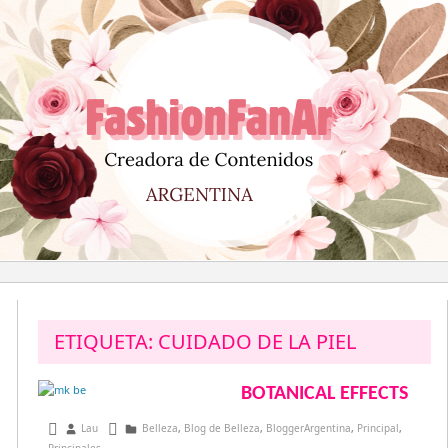
Saltar
al
contenido
ETIQUETA:
CUIDADO DE LA PIEL
BOTANICAL EFFECTS
julio 29, 2017
Lau
Belleza
,
Blog de Belleza
,
BloggerArgentina
,
Principal
,