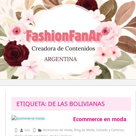
Saltar
al
contenido
ETIQUETA:
DE LAS BOLIVIANAS
Ecommerce en moda
junio 8, 2015
Lau
Accesorios de moda
,
Blog de Moda
,
Calzado y Carteras
,