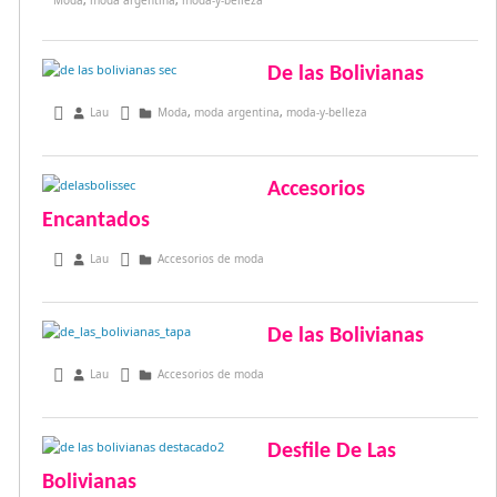
Moda
,
moda argentina
,
moda-y-belleza
De las Bolivianas
septiembre 30, 2013
Lau
Moda
,
moda argentina
,
moda-y-belleza
Accesorios
Encantados
abril 23, 2013
Lau
Accesorios de moda
De las Bolivianas
febrero 21, 2013
Lau
Accesorios de moda
Desfile De Las
Bolivianas