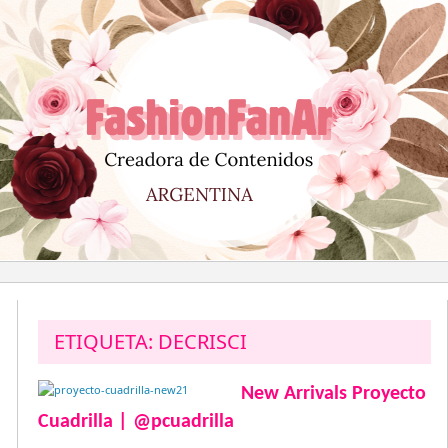
Saltar
al
contenido
ETIQUETA:
DECRISCI
New Arrivals Proyecto
Cuadrilla | @pcuadrilla