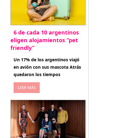
6 de cada 10 argentinos
eligen alojamientos “pet
friendly”
abril 27, 2026
Un 17% de los argentinos viajó
en avión con sus mascota Atrás
quedaron los tiempos
LEER MÁS