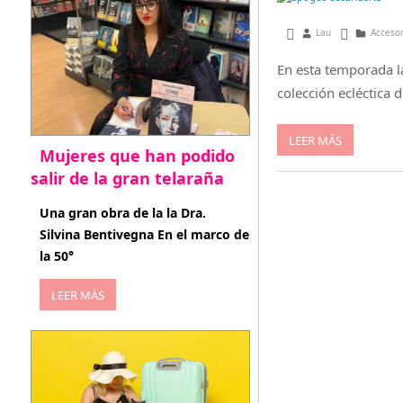
marzo 28, 2013
Lau
Acceso
En esta temporada la
colección ecléctica 
LEER MÁS
Mujeres que han podido
salir de la gran telaraña
abril 29, 2026
Una gran obra de la la Dra.
Silvina Bentivegna En el marco de
la 50°
LEER MÁS