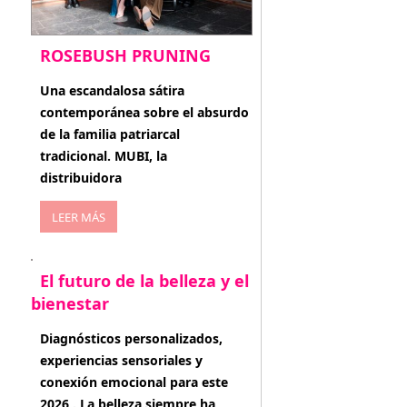
ROSEBUSH PRUNING
enero 20, 2026
Una escandalosa sátira
contemporánea sobre el absurdo
de la familia patriarcal
tradicional. MUBI, la
distribuidora
LEER MÁS
El futuro de la belleza y el
bienestar
enero 15, 2026
Diagnósticos personalizados,
experiencias sensoriales y
conexión emocional para este
2026 . La belleza siempre ha