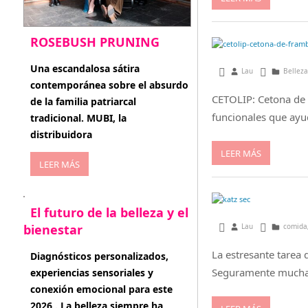
ROSEBUSH PRUNING
enero 20, 2026
Una escandalosa sátira
septiembre 20, 201
Lau
Belleza
contemporánea sobre el absurdo
CETOLIP: Cetona de 
de la familia patriarcal
funcionales que ayu
tradicional. MUBI, la
distribuidora
LEER MÁS
LEER MÁS
El futuro de la belleza y el
bienestar
abril 29, 2016
Lau
comida
La estresante tarea 
enero 15, 2026
Diagnósticos personalizados,
Seguramente muchas 
experiencias sensoriales y
conexión emocional para este
2026 . La belleza siempre ha