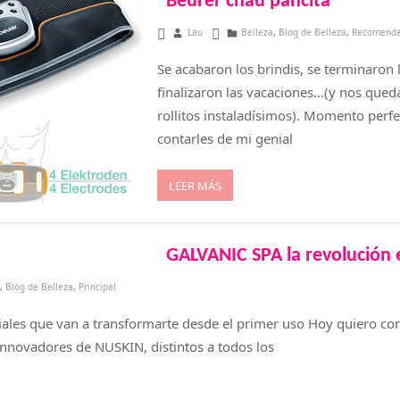
Beurer chau pancita
febrero 16, 2018
Lau
Belleza
,
Blog de Belleza
,
Recomend
Se acabaron los brindis, se terminaron l
finalizaron las vacaciones…(y nos qued
rollitos instaladísimos). Momento perf
contarles de mi genial
LEER MÁS
GALVANIC SPA la revolución 
,
Blog de Belleza
,
Principal
ciales que van a transformarte desde el primer uso Hoy quiero co
innovadores de NUSKIN, distintos a todos los