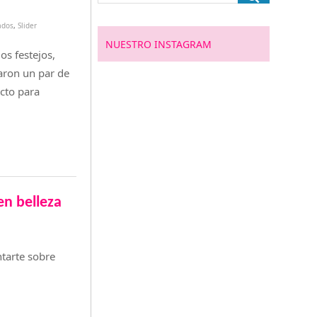
ados
,
Slider
NUESTRO INSTAGRAM
os festejos,
aron un par de
ecto para
en belleza
ntarte sobre