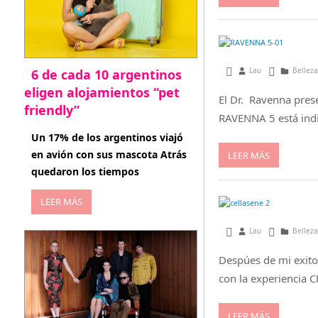
julio 28, 2017
Lau
Belleza
6 de cada 10 argentinos
eligen alojamientos “pet
El Dr. Ravenna pres
friendly”
RAVENNA 5 está indi
abril 27, 2026
Un 17% de los argentinos viajó
en avión con sus mascota Atrás
LEER MÁS
quedaron los tiempos
LEER MÁS
enero 10, 2017
Lau
Belleza
Despúes de mi exito
con la experiencia
LEER MÁS