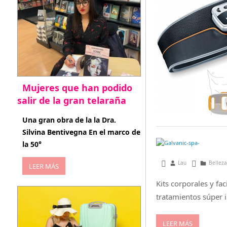
Mujeres que han podido
salir de la gran telaraña
abril 29, 2026
Una gran obra de la la Dra.
Silvina Bentivegna En el marco de
la 50°
septiembre 6, 2017
Lau
Belleza
LEER MÁS
Kits corporales y fa
tratamientos súper 
LEER MÁS