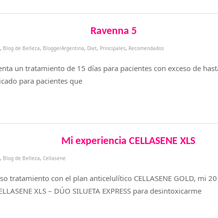
Ravenna 5
,
Blog de Belleza
,
BloggerArgentina
,
Diet
,
Principales
,
Recomendados
enta un tratamiento de 15 días para pacientes con exceso de has
cado para pacientes que
Mi experiencia CELLASENE XLS
,
Blog de Belleza
,
Cellasene
so tratamiento con el plan anticelulítico CELLASENE GOLD, mi 
 CELLASENE XLS – DÚO SILUETA EXPRESS para desintoxicarme