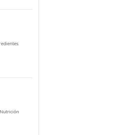
redientes
n Nutrición