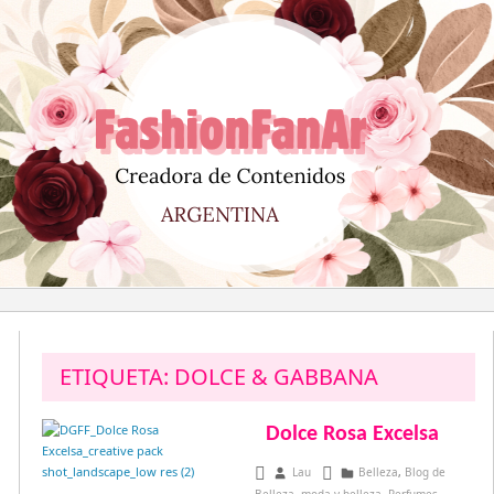
Saltar
al
contenido
ETIQUETA:
DOLCE & GABBANA
Dolce Rosa Excelsa
abril 10, 2016
Lau
Belleza
,
Blog de