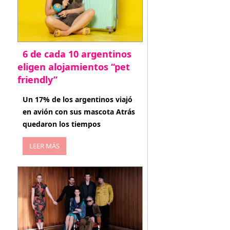
6 de cada 10 argentinos
eligen alojamientos “pet
friendly”
abril 27, 2026
Un 17% de los argentinos viajó
en avión con sus mascota Atrás
quedaron los tiempos
LEER MÁS