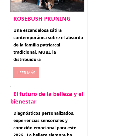
ROSEBUSH PRUNING
enero 20, 2026
Una escandalosa sátira
contemporánea sobre el absurdo
de la familia patriarcal
tradicional. MUBI, la
distribuidora
LEER MÁS
El futuro de la belleza y el
bienestar
enero 15, 2026
Diagnósticos personalizados,
experiencias sensoriales y
conexión emocional para este
2026 . La belleza siempre ha