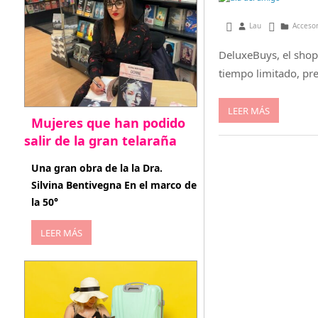
julio 4, 2014
Lau
Acceso
DeluxeBuys, el shop
tiempo limitado, pr
LEER MÁS
Mujeres que han podido
salir de la gran telaraña
abril 29, 2026
Una gran obra de la la Dra.
Silvina Bentivegna En el marco de
la 50°
LEER MÁS