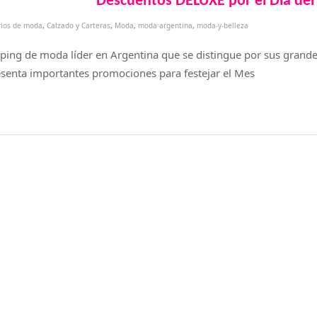
Descuentos DELUXE por el Día de
rios de moda
,
Calzado y Carteras
,
Moda
,
moda argentina
,
moda-y-belleza
ping de moda líder en Argentina que se distingue por sus grande
esenta importantes promociones para festejar el Mes