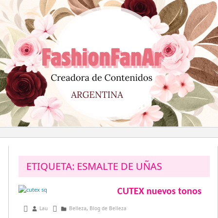
Saltar
al
contenido
ETIQUETA:
ESMALTE DE UÑAS
CUTEX nuevos tonos
agosto 7, 2015
Lau
Belleza
,
Blog de Belleza