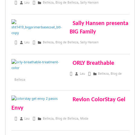
febrero 2, 2017
Lau
Belleza
,
Blog de Belleza
,
Sally Hansen
Sally Hansen presenta
BIG Family
octubre 17, 2016
Lau
Belleza
,
Blog de Belleza
,
Sally Hansen
ORLY Breathable
septiembre 24, 2016
Lau
Belleza
,
Blog de
Belleza
Revlon ColorStay Gel
Envy
junio 18, 2015
Lau
Belleza
,
Blog de Belleza
,
Moda