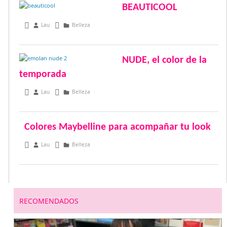
BEAUTICOOL
abril 21, 2015
Lau
Belleza
NUDE, el color de la
temporada
diciembre 7, 2014
Lau
Belleza
Colores Maybelline para acompañar tu look
noviembre 24, 2012
Lau
Belleza
RECOMENDADOS