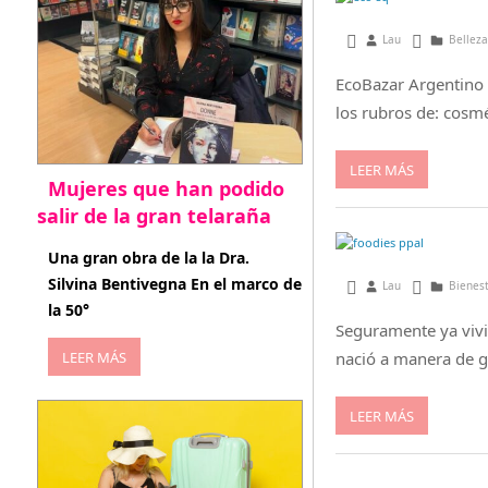
marzo 18, 2016
Lau
Belleza
EcoBazar Argentino 
los rubros de: cosmé
LEER MÁS
Mujeres que han podido
salir de la gran telaraña
abril 29, 2026
Una gran obra de la la Dra.
Silvina Bentivegna En el marco de
abril 1, 2015
Lau
Bienes
la 50°
Seguramente ya vivi
LEER MÁS
nació a manera de g
LEER MÁS