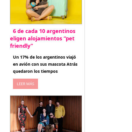
6 de cada 10 argentinos
eligen alojamientos “pet
friendly”
abril 27, 2026
Un 17% de los argentinos viajó
en avión con sus mascota Atrás
quedaron los tiempos
LEER MÁS