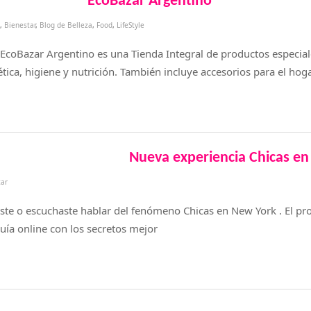
EcoBazar Argentino
,
Bienestar
,
Blog de Belleza
,
Food
,
LifeStyle
EcoBazar Argentino es una Tienda Integral de productos especia
tica, higiene y nutrición. También incluye accesorios para el hoga
Nueva experiencia Chicas e
tar
ste o escuchaste hablar del fenómeno Chicas en New York . El pr
uía online con los secretos mejor