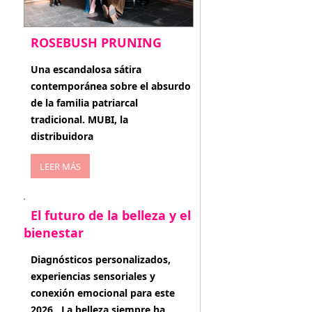
ROSEBUSH PRUNING
enero 20, 2026
Una escandalosa sátira
contemporánea sobre el absurdo
de la familia patriarcal
tradicional. MUBI, la
distribuidora
LEER MÁS
El futuro de la belleza y el
bienestar
enero 15, 2026
Diagnósticos personalizados,
experiencias sensoriales y
conexión emocional para este
2026 . La belleza siempre ha