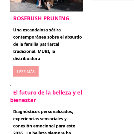
ROSEBUSH PRUNING
enero 20, 2026
Una escandalosa sátira
contemporánea sobre el absurdo
de la familia patriarcal
tradicional. MUBI, la
distribuidora
LEER MÁS
El futuro de la belleza y el
bienestar
enero 15, 2026
Diagnósticos personalizados,
experiencias sensoriales y
conexión emocional para este
2026 . La belleza siempre ha