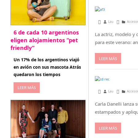
enero 23, 2015
Lau
Acceso
6 de cada 10 argentinos
La actriz, modelo y
eligen alojamientos “pet
para este verano: a
friendly”
abril 27, 2026
LEER MÁS
Un 17% de los argentinos viajó
en avión con sus mascota Atrás
quedaron los tiempos
LEER MÁS
octubre 23, 2013
Lau
Acceso
Carla Danelli lanza 
estampados y aplique
LEER MÁS