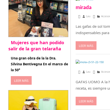
mirada
diciembre 18, 2016
Lau
Acceso
Las gafas de sol to
indispensables para 
Mujeres que han podido
LEER MÁS
salir de la gran telaraña
abril 29, 2026
Una gran obra de la la Dra.
Silvina Bentivegna En el marco de
la 50°
diciembre 4, 2016
Lau
Acceso
LEER MÁS
GAFAS UOMO A la hor
receta, es siempre 
LEER MÁS