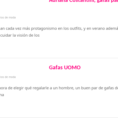
Adriana Costantini, gafas par
rios de moda
man cada vez más protagonismo en los outfits, y en verano ademá
cuidar la visión de los
Gafas UOMO
rios de moda
a de elegir qué regalarle a un hombre, un buen par de gafas de
una