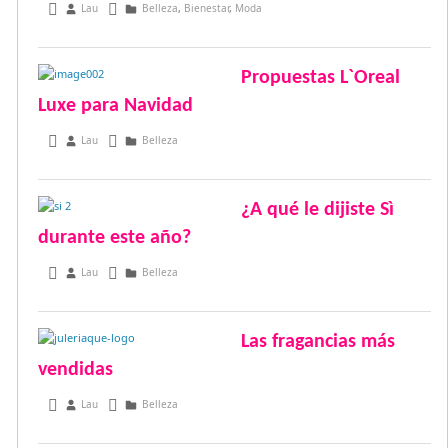
abril 19, 2015
Lau
Belleza
,
Bienestar
,
Moda
Propuestas L`Oreal
Luxe para Navidad
diciembre 22, 2014
Lau
Belleza
¿A qué le dijiste Sì
durante este año?
noviembre 5, 2013
Lau
Belleza
Las fragancias más
vendidas
enero 19, 2013
Lau
Belleza