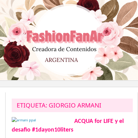
Saltar
al
contenido
ETIQUETA:
GIORGIO ARMANI
ACQUA for LIFE y el
desafìo #1dayon10liters