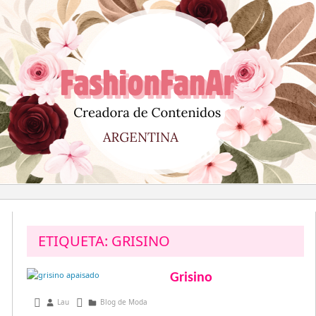
Saltar
al
contenido
ETIQUETA:
GRISINO
Grisino
abril 4, 2016
Lau
Blog de Moda