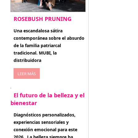
ROSEBUSH PRUNING
enero 20, 2026
Una escandalosa sátira
contemporánea sobre el absurdo
de la familia patriarcal
tradicional. MUBI, la
distribuidora
LEER MÁS
El futuro de la belleza y el
bienestar
enero 15, 2026
Diagnósticos personalizados,
experiencias sensoriales y
conexión emocional para este
2026 . La belleza siempre ha