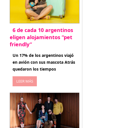
6 de cada 10 argentinos
eligen alojamientos “pet
friendly”
abril 27, 2026
Un 17% de los argentinos viajó
en avión con sus mascota Atrás
quedaron los tiempos
LEER MÁS