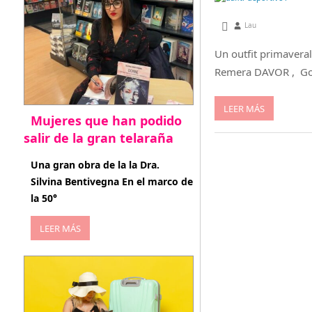
noviembre 27, 2012
Lau
Un outfit primavera
Remera DAVOR , G
LEER MÁS
Mujeres que han podido
salir de la gran telaraña
abril 29, 2026
Una gran obra de la la Dra.
Silvina Bentivegna En el marco de
la 50°
LEER MÁS