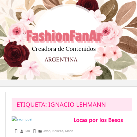
Saltar
al
contenido
ETIQUETA:
IGNACIO LEHMANN
Locas por los Besos
julio 16, 2014
Lau
Avon
,
Belleza
,
Moda