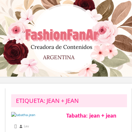
Saltar
al
contenido
ETIQUETA:
JEAN + JEAN
Tabatha: jean + jean
diciembre 2, 2012
Lau