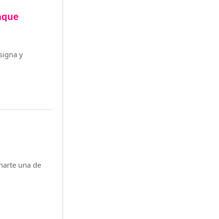
aque
signa y
anarte una de