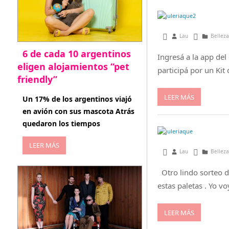
julio 16, 2013
Lau
Belleza
6 de cada 10 argentinos
Ingresá a la app de
eligen alojamientos “pet
participá por un Kit
friendly”
abril 27, 2026
LEER MÁS
Un 17% de los argentinos viajó
en avión con sus mascota Atrás
quedaron los tiempos
LEER MÁS
mayo 24, 2013
Lau
Belleza
Otro lindo sorteo de
estas paletas . Yo vo
LEER MÁS