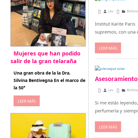
octubre 7, 2016
Lau
Belleza
Institut Karite Paris
supremos, con una d
LEER MÁS
Mujeres que han podido
salir de la gran telaraña
abril 29, 2026
Una gran obra de la la Dra.
Asesoramiento
Silvina Bentivegna En el marco de
la 50°
mayo 20, 2016
Lau
Belleza
LEER MÁS
Si me estás leyendo
perfumería y siempr
LEER MÁS