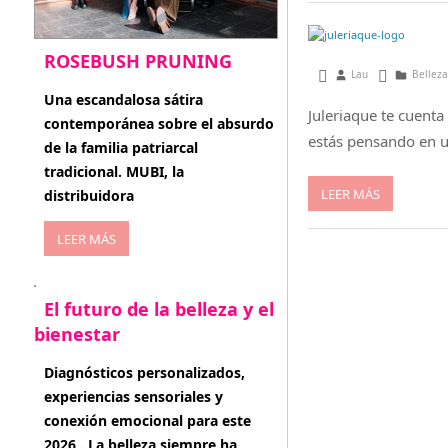
ROSEBUSH PRUNING
enero 19, 2013
Lau
Belleza
enero 20, 2026
Una escandalosa sátira
Juleriaque te cuent
contemporánea sobre el absurdo
estás pensando en u
de la familia patriarcal
tradicional. MUBI, la
LEER MÁS
distribuidora
LEER MÁS
El futuro de la belleza y el
bienestar
enero 15, 2026
Diagnósticos personalizados,
experiencias sensoriales y
conexión emocional para este
2026 . La belleza siempre ha