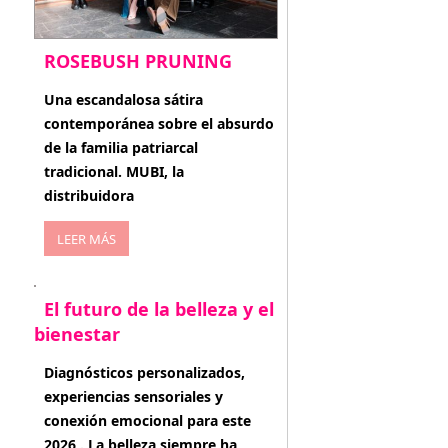
ROSEBUSH PRUNING
enero 20, 2026
Una escandalosa sátira
contemporánea sobre el absurdo
de la familia patriarcal
tradicional. MUBI, la
distribuidora
LEER MÁS
El futuro de la belleza y el
bienestar
enero 15, 2026
Diagnósticos personalizados,
experiencias sensoriales y
conexión emocional para este
2026 . La belleza siempre ha