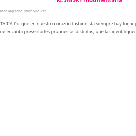
RESNISKY indumentaria
moda argentina
,
moda-y-belleza
RIA Porque en nuestro corazòn fashionista siempre hay lugar 
 encanta presentarles propuestas distintas, que las identifiquen