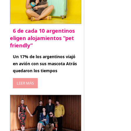
6 de cada 10 argentinos
eligen alojamientos “pet
friendly”
abril 27, 2026
Un 17% de los argentinos viajó
en avión con sus mascota Atrás
quedaron los tiempos
LEER MÁS