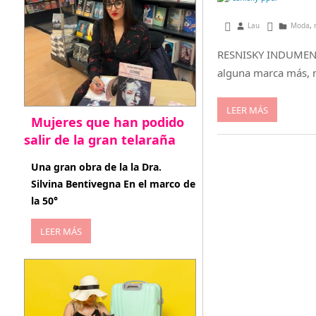
mayo 18, 2015
Lau
Moda
,
RESNISKY INDUMENTA
alguna marca más, me
LEER MÁS
Mujeres que han podido
salir de la gran telaraña
abril 29, 2026
Una gran obra de la la Dra.
Silvina Bentivegna En el marco de
la 50°
LEER MÁS