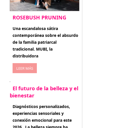
ROSEBUSH PRUNING
enero 20, 2026
Una escandalosa sátira
contemporánea sobre el absurdo
de la familia patriarcal
tradicional. MUBI, la
distribuidora
LEER MÁS
El futuro de la belleza y el
bienestar
enero 15, 2026
Diagnósticos personalizados,
experiencias sensoriales y
conexión emocional para este
2026 . La belleza siempre ha