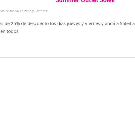
Summer Outlet Soleil
rios de moda
,
Calzado y Carteras
 de 25% de descuento los días jueves y viernes y andá a Soleil a u
 en todos