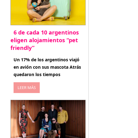
6 de cada 10 argentinos
eligen alojamientos “pet
friendly”
abril 27, 2026
Un 17% de los argentinos viajó
en avión con sus mascota Atrás
quedaron los tiempos
LEER MÁS