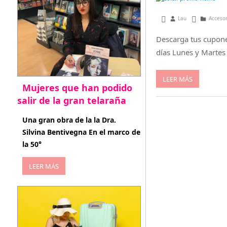
febrero 1, 2013
Lau
Acceso
Descarga tus cupones
días Lunes y Martes
LEER MÁS
Mujeres que han podido
salir de la gran telaraña
abril 29, 2026
Una gran obra de la la Dra.
Silvina Bentivegna En el marco de
la 50°
LEER MÁS