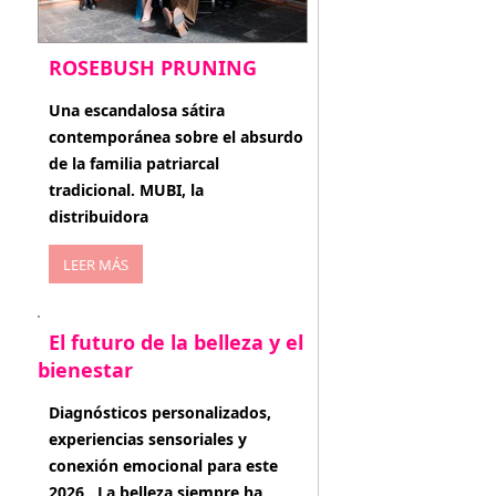
ROSEBUSH PRUNING
enero 20, 2026
Una escandalosa sátira
contemporánea sobre el absurdo
de la familia patriarcal
tradicional. MUBI, la
distribuidora
LEER MÁS
El futuro de la belleza y el
bienestar
enero 15, 2026
Diagnósticos personalizados,
experiencias sensoriales y
conexión emocional para este
2026 . La belleza siempre ha