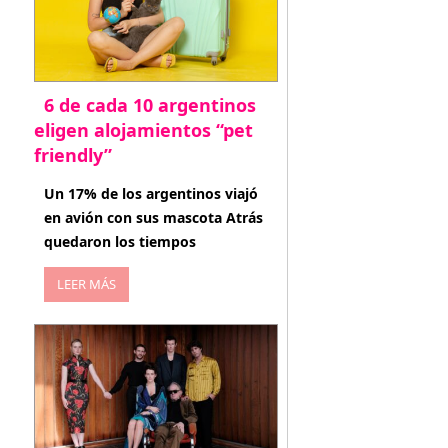
6 de cada 10 argentinos
eligen alojamientos “pet
friendly”
abril 27, 2026
Un 17% de los argentinos viajó
en avión con sus mascota Atrás
quedaron los tiempos
LEER MÁS