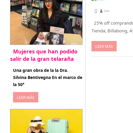
diciembre 31, 2012
Lau
25% off comprando 
Tienda, Billabong, A
LEER MÁS
Mujeres que han podido
salir de la gran telaraña
abril 29, 2026
Una gran obra de la la Dra.
Silvina Bentivegna En el marco de
la 50°
LEER MÁS