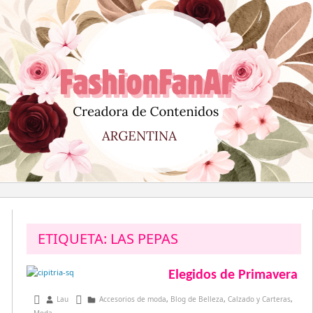
Saltar
al
contenido
ETIQUETA:
LAS PEPAS
Elegidos de Primavera
septiembre 26, 2016
Lau
Accesorios de moda
,
Blog de Belleza
,
Calzado y Carteras
,