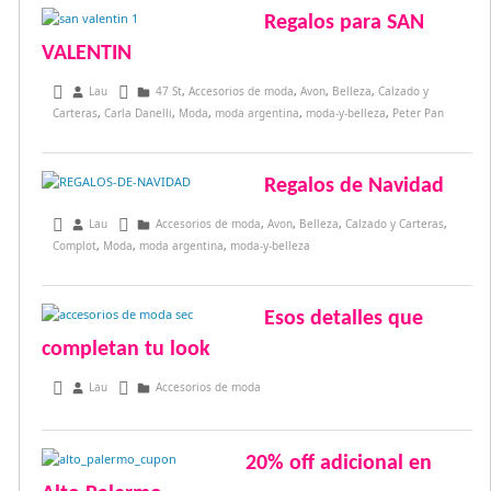
Regalos para SAN
VALENTIN
febrero 5, 2014
Lau
47 St
,
Accesorios de moda
,
Avon
,
Belleza
,
Calzado y
Carteras
,
Carla Danelli
,
Moda
,
moda argentina
,
moda-y-belleza
,
Peter Pan
Regalos de Navidad
diciembre 11, 2013
Lau
Accesorios de moda
,
Avon
,
Belleza
,
Calzado y Carteras
,
Complot
,
Moda
,
moda argentina
,
moda-y-belleza
Esos detalles que
completan tu look
marzo 14, 2013
Lau
Accesorios de moda
20% off adicional en