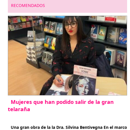
entradas
RECOMENDADOS
Mujeres que han podido salir de la gran
telaraña
abril 29, 2026
Una gran obra de la la Dra. Silvina Bentivegna En el marco