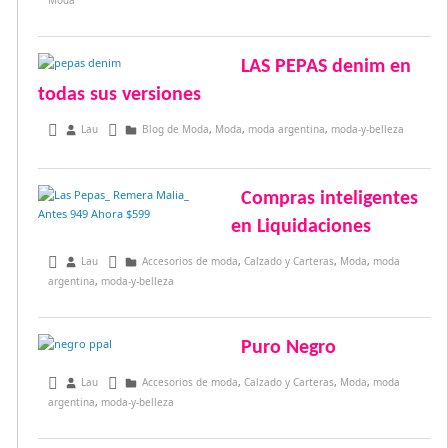
Moda
LAS PEPAS denim en
todas sus versiones
julio 13, 2015
Lau
Blog de Moda
,
Moda
,
moda argentina
,
moda-y-belleza
Compras inteligentes
en Liquidaciones
julio 22, 2014
Lau
Accesorios de moda
,
Calzado y Carteras
,
Moda
,
moda
argentina
,
moda-y-belleza
Puro Negro
mayo 14, 2014
Lau
Accesorios de moda
,
Calzado y Carteras
,
Moda
,
moda
argentina
,
moda-y-belleza