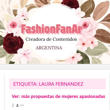
Saltar
al
contenido
ETIQUETA:
LAURA FERNANDEZ
Ver: más propuestas de mujeres apasionadas
diciembre 21, 2012
Lau