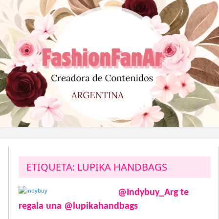
Saltar
al
contenido
ETIQUETA:
LUPIKA HANDBAGS
@Indybuy_Arg te
regala una @lupikahandbags