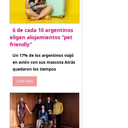
6 de cada 10 argentinos
eligen alojamientos “pet
friendly”
abril 27, 2026
Un 17% de los argentinos viajó
en avión con sus mascota Atrás
quedaron los tiempos
LEER MÁS