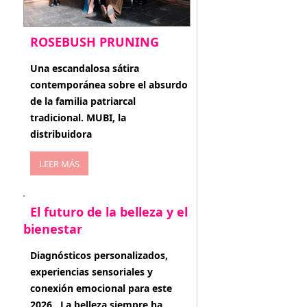
ROSEBUSH PRUNING
enero 20, 2026
Una escandalosa sátira
contemporánea sobre el absurdo
de la familia patriarcal
tradicional. MUBI, la
distribuidora
LEER MÁS
El futuro de la belleza y el
bienestar
enero 15, 2026
Diagnósticos personalizados,
experiencias sensoriales y
conexión emocional para este
2026 . La belleza siempre ha