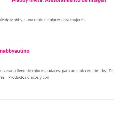
Mabby invita: Asesoramiento de Imagen
le de Mabby a una tarde de placer para mujeres.
mabbyautino
 verano lleno de colores audaces, para un look cero timidez. T
les. Productos únicos y con