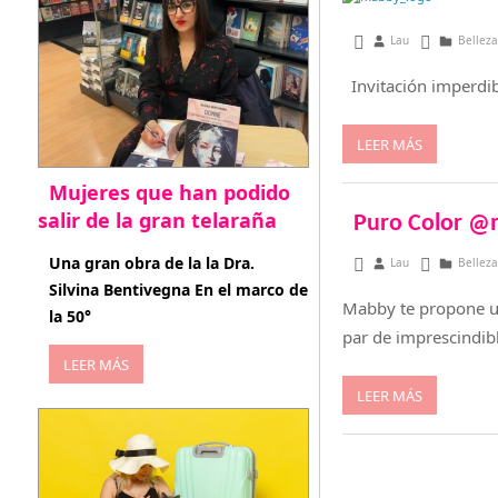
marzo 1, 2013
Lau
Belleza
Invitación imperdib
LEER MÁS
Mujeres que han podido
salir de la gran telaraña
Puro Color @
abril 29, 2026
Una gran obra de la la Dra.
diciembre 18, 2012
Lau
Belleza
Silvina Bentivegna En el marco de
Mabby te propone un
la 50°
par de imprescindib
LEER MÁS
LEER MÁS